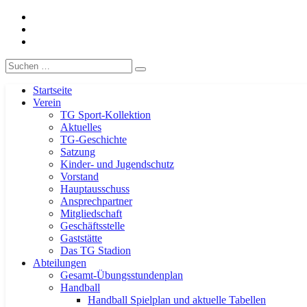
Facebook
TG-Geislingen e. V.
DIE Sportadresse in Geislingen!
Instagram
Handball
Eergebnisse
Suche
nach:
Startseite
Verein
TG Sport-Kollektion
Aktuelles
TG-Geschichte
Satzung
Kinder- und Jugendschutz
Vorstand
Hauptausschuss
Ansprechpartner
Mitgliedschaft
Geschäftsstelle
Gaststätte
Das TG Stadion
Abteilungen
Gesamt-Übungsstundenplan
Handball
Handball Spielplan und aktuelle Tabellen