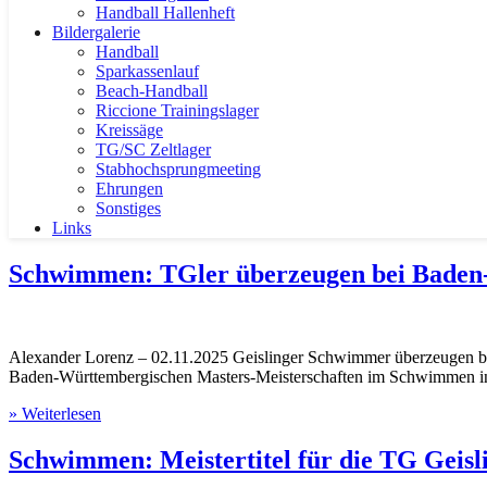
Handball Hallenheft
Bildergalerie
Handball
Sparkassenlauf
Beach-Handball
Riccione Trainingslager
Kreissäge
TG/SC Zeltlager
Stabhochsprungmeeting
Ehrungen
Sonstiges
Links
Schwimmen: TGler überzeugen bei Baden-
Alexander Lorenz – 02.11.2025 Geislinger Schwimmer überzeugen b
Baden-Württembergischen Masters-Meisterschaften im Schwimmen in V
» Weiterlesen
Schwimmen: Meistertitel für die TG Geisl