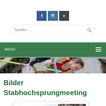
TG-Geislingen
DIE Sportadresse in Geislingen!
e. V.
MENÜ
Bilder
Stabhochsprungmeeting