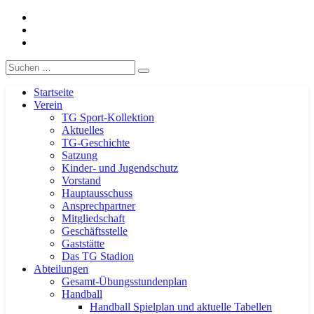
Facebook
TG-Geislingen e. V.
DIE Sportadresse in Geislingen!
Instagram
Handball
Eergebnisse
Suche
nach:
Startseite
Verein
TG Sport-Kollektion
Aktuelles
TG-Geschichte
Satzung
Kinder- und Jugendschutz
Vorstand
Hauptausschuss
Ansprechpartner
Mitgliedschaft
Geschäftsstelle
Gaststätte
Das TG Stadion
Abteilungen
Gesamt-Übungsstundenplan
Handball
Handball Spielplan und aktuelle Tabellen