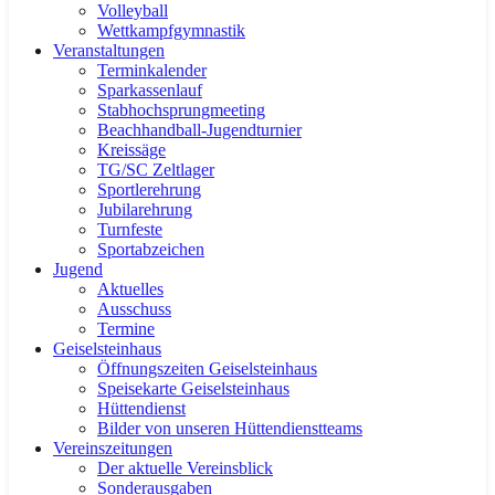
Volleyball
Wettkampfgymnastik
Veranstaltungen
Terminkalender
Sparkassenlauf
Stabhochsprungmeeting
Beachhandball-Jugendturnier
Kreissäge
TG/SC Zeltlager
Sportlerehrung
Jubilarehrung
Turnfeste
Sportabzeichen
Jugend
Aktuelles
Ausschuss
Termine
Geiselsteinhaus
Öffnungszeiten Geiselsteinhaus
Speisekarte Geiselsteinhaus
Hüttendienst
Bilder von unseren Hüttendienstteams
Vereinszeitungen
Der aktuelle Vereinsblick
Sonderausgaben