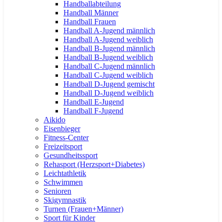
Handballabteilung
Handball Männer
Handball Frauen
Handball A-Jugend männlich
Handball A-Jugend weiblich
Handball B-Jugend männlich
Handball B-Jugend weiblich
Handball C-Jugend männlich
Handball C-Jugend weiblich
Handball D-Jugend gemischt
Handball D-Jugend weiblich
Handball E-Jugend
Handball F-Jugend
Aikido
Eisenbieger
Fitness-Center
Freizeitsport
Gesundheitssport
Rehasport (Herzsport+Diabetes)
Leichtathletik
Schwimmen
Senioren
Skigymnastik
Turnen (Frauen+Männer)
Sport für Kinder