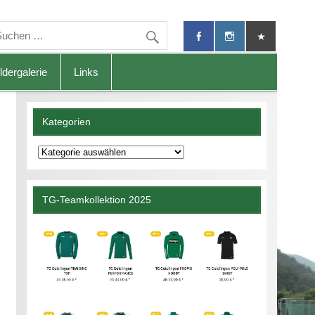
ldergalerie
Links
Kategorien
Kategorien
TG-Teamkollektion 2025