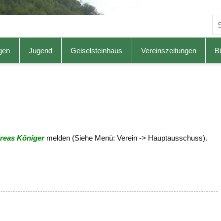
gen
Jugend
Geiselsteinhaus
Vereinszeitungen
Bi
reas Königer
melden (Siehe Menü: Verein -> Hauptausschuss).