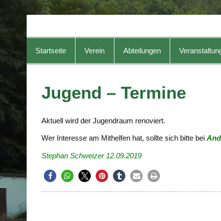
TG-Geislingen e. V.
DIE Sportadresse in Geislingen!
Startseite
Verein
Abteilungen
Veranstaltun
Jugend – Termine
Aktuell wird der Jugendraum renoviert.
Wer Interesse am Mithelfen hat, sollte sich bitte bei
And
Stephan Schweizer 12.09.2019