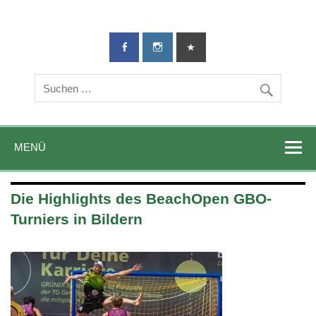
TG-Geislingen
DIE Sportadresse in Geislingen!
e. V.
MENÜ
Die Highlights des BeachOpen GBO-
Turniers in Bildern