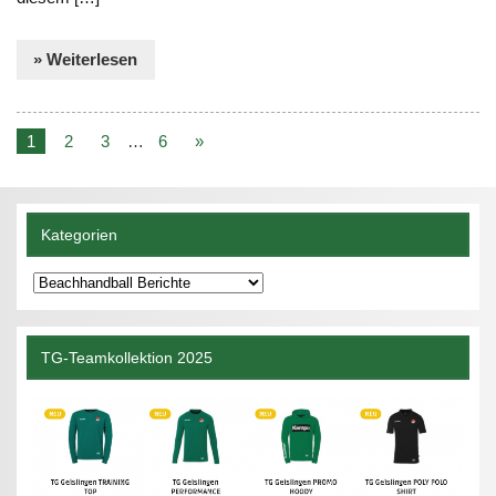
» Weiterlesen
1
2
3
…
6
»
Kategorien
Kategorien
TG-Teamkollektion 2025