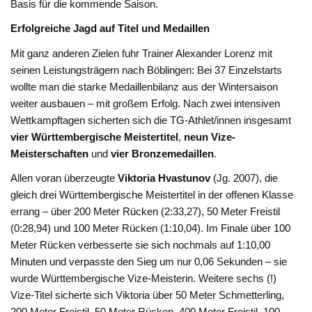
Basis für die kommende Saison.
Erfolgreiche Jagd auf Titel und Medaillen
Mit ganz anderen Zielen fuhr Trainer Alexander Lorenz mit
seinen Leistungsträgern nach Böblingen: Bei 37 Einzelstarts
wollte man die starke Medaillenbilanz aus der Wintersaison
weiter ausbauen – mit großem Erfolg. Nach zwei intensiven
Wettkampftagen sicherten sich die TG-Athlet/innen insgesamt
vier Württembergische Meistertitel
,
neun Vize-
Meisterschaften
und
vier Bronzemedaillen
.
Allen voran überzeugte
Viktoria Hvastunov
(Jg. 2007), die
gleich drei Württembergische Meistertitel in der offenen Klasse
errang – über 200 Meter Rücken (2:33,27), 50 Meter Freistil
(0:28,94) und 100 Meter Rücken (1:10,04). Im Finale über 100
Meter Rücken verbesserte sie sich nochmals auf 1:10,00
Minuten und verpasste den Sieg um nur 0,06 Sekunden – sie
wurde Württembergische Vize-Meisterin. Weitere sechs (!)
Vize-Titel sicherte sich Viktoria über 50 Meter Schmetterling,
200 Meter Freistil, 50 Meter Rücken, 400 Meter Freistil, 100