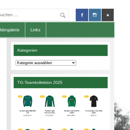
ldergalerie
Links
Kategorien
Kategorien
TG-Teamkollektion 2025