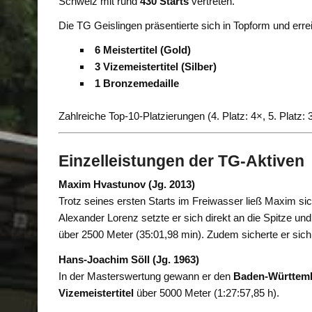
Schweiz mit rund
430 Starts
vertreten.
Die TG Geislingen präsentierte sich in Topform und er
6 Meistertitel (Gold)
3 Vizemeistertitel (Silber)
1 Bronzemedaille
Zahlreiche Top-10-Platzierungen (4. Platz: 4×, 5. Platz: 3
Einzelleistungen der TG-Aktiven
Maxim Hvastunov (Jg. 2013)
Trotz seines ersten Starts im Freiwasser ließ Maxim si
Alexander Lorenz setzte er sich direkt an die Spitze 
über 2500 Meter (35:01,98 min). Zudem sicherte er sich
Hans-Joachim Söll (Jg. 1963)
In der Masterswertung gewann er den
Baden-Württembe
Vizemeistertitel
über 5000 Meter (1:27:57,85 h).