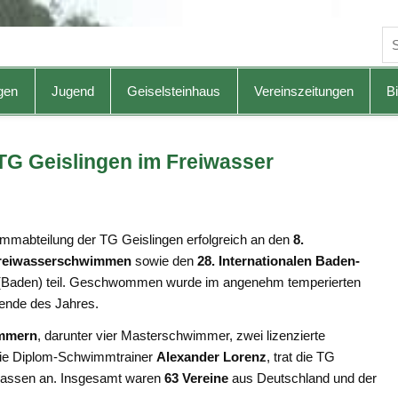
gen
Jugend
Geiselsteinhaus
Vereinszeitungen
Bi
 TG Geislingen im Freiwasser
mabteilung der TG Geislingen erfolgreich an den
8.
 Freiwasserschwimmen
sowie den
28. Internationalen Baden-
(Baden) teil. Geschwommen wurde im angenehm temperierten
ende des Jahres.
immern
, darunter vier Masterschwimmer, zwei lizenzierte
wie Diplom-Schwimmtrainer
Alexander Lorenz
, trat die TG
klassen an. Insgesamt waren
63 Vereine
aus Deutschland und der