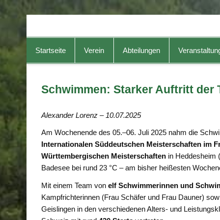
TG-Geislingen e. V.
DIE Sportadresse in Geislingen!
Startseite
Verein
Abteilungen
Veranstaltun
Schwimmen: Starker Auftritt der
Alexander Lorenz – 10.07.2025
Am Wochenende des 05.–06. Juli 2025 nahm die Schwim
Internationalen Süddeutschen Meisterschaften im
Württembergischen Meisterschaften
in Heddesheim 
Badesee bei rund 23 °C – am bisher heißesten Wochen
Mit einem Team von
elf Schwimmerinnen und Schw
Kampfrichterinnen (Frau Schäfer und Frau Dauner) so
Geislingen in den verschiedenen Alters- und Leistungs