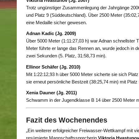
Viktoria Hvastunov (Jg. 2007)
Trotz ungünstiger Zusammenlegung der Jahrgänge 2006–
und Platz 9 (Süddeutschland). Über 2500 Meter (35:02,7
eine Medaille sicher gewesen.
Adnan Kadic (Jg. 2009)
Über 5000 Meter (1:11:27,03 h) war Adnan schnellster 
Meter führte er lange das Rennen an, wurde jedoch in 
zwei Sekunden (5. Platz, 31:58,73 min).
Ellinor Schäfer (Jg. 2010)
Mit 1:22:12,93 h über 5000 Meter sicherte sie sich Plat
sie erneut persönliche Bestzeit (38:25,74 min) mit Plat
Xenia Dauner (Jg. 2011)
Schwamm in der Jugendklasse B 14 über 2500 Meter mit
Fazit des Wochenendes
„Ein weiterer erfolgreicher Freiwasser-Wettkampf mit vie
resümierte Mannschaftssprecherin
Viktoria Hvastuno