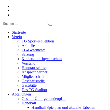
Facebook
TG-Geislingen e. V.
DIE Sportadresse in Geislingen!
Instagram
Handball
Eergebnisse
Suche
nach:
Startseite
Verein
TG Sport-Kollektion
Aktuelles
TG-Geschichte
Satzung
Kinder- und Jugendschutz
Vorstand
Hauptausschuss
Ansprechpartner
Mitgliedschaft
Geschäftsstelle
Gaststätte
Das TG Stadion
Abteilungen
Gesamt-Übungsstundenplan
Handball
Handball Spielplan und aktuelle Tabellen