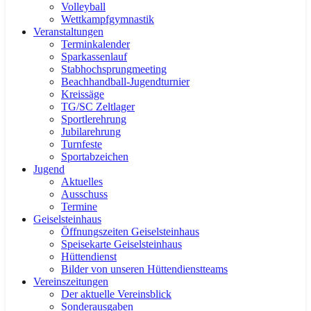
Volleyball
Wettkampfgymnastik
Veranstaltungen
Terminkalender
Sparkassenlauf
Stabhochsprungmeeting
Beachhandball-Jugendturnier
Kreissäge
TG/SC Zeltlager
Sportlerehrung
Jubilarehrung
Turnfeste
Sportabzeichen
Jugend
Aktuelles
Ausschuss
Termine
Geiselsteinhaus
Öffnungszeiten Geiselsteinhaus
Speisekarte Geiselsteinhaus
Hüttendienst
Bilder von unseren Hüttendienstteams
Vereinszeitungen
Der aktuelle Vereinsblick
Sonderausgaben