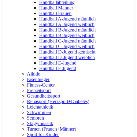
Handballabteilung
Handball Männer
Handball Frauen
Handball A-Jugend männlich
Handball A-Jugend weiblich
Handball B-Jugend männlich
Handball B-Jugend weiblich
Handball C-Jugend männlich
Handball C-Jugend weiblich
Handball D-Jugend gemischt
Handball D-Jugend weiblich
Handball E-Jugend
Handball F-Jugend
Aikido
Eisenbieger
Fitness-Center
Freizeitsport
Gesundheitssport
Rehasport (Herzsport+Diabetes)
Leichtathletik
Schwimmen
Senioren
Skigymnastik
Turnen (Frauen+Männer)
Sport für Kinder