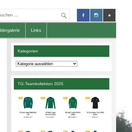
ldergalerie
Links
Kategorien
Kategorien
TG-Teamkollektion 2025