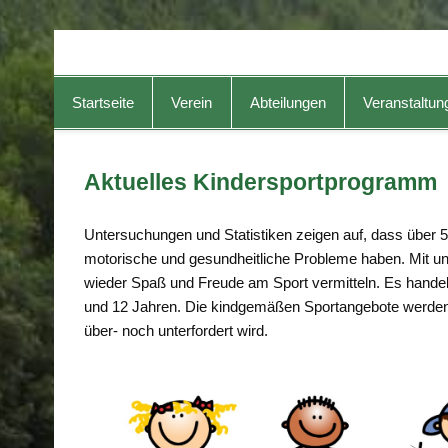
TG-Geislingen e. V.
DIE Sportadresse in Geislingen!
Startseite
Verein
Abteilungen
Veranstaltun
Aktuelles Kindersportprogramm
Untersuchungen und Statistiken zeigen auf, dass übe
motorische und gesundheitliche Probleme haben. Mit u
wieder Spaß und Freude am Sport vermitteln. Es handelt
und 12 Jahren. Die kindgemäßen Sportangebote werden 
über- noch unterfordert wird.