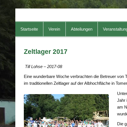
TG-Geislingen e. V.
DIE Sportadresse in Geislingen!
Startseite
Verein
Abteilungen
Veranstaltun
Zeltlager 2017
Till Lohse – 2017-08
Eine wunderbare Woche verbrachten die Betreuer von T
im traditionellen Zeltlager auf der Albhochfläche in Tome
Unter
Jahr 
am N
wurde
Die 