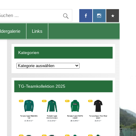
ldergalerie
Links
Kategorien
Kategorien
TG-Teamkollektion 2025