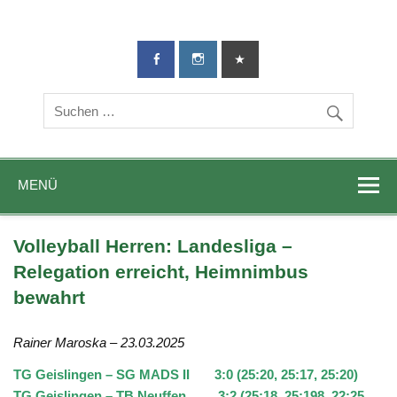
TG-Geislingen
DIE Sportadresse in Geislingen!
e. V.
MENÜ
Volleyball Herren: Landesliga –
Relegation erreicht, Heimnimbus
bewahrt
Rainer Maroska – 23.03.2025
TG Geislingen – SG MADS II 3:0 (25:20, 25:17, 25:20)
TG Geislingen – TB Neuffen 3:2 (25:18, 25:198, 22:25,