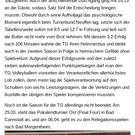
Satzgewinn. Auch der anschließende Durchgang ging mit 25:19
an die Gäste, sodass Satz fünf die Entscheidung bringen
musste. Obwohl durch seine Aufholjagd das psychologische
Moment eigentlich beim Turnerbund Neuffen lag, setzte sich der
Tabellenzweite sofort mit 8:5 und 12:7 in Führung und ließ sich
die Butter nicht mehr vom Brot nehmen. Mit diesem 3:2-Erfolg
nach 106 Minuten wahrte die TG ihren Heimnimbus und bleibt
auch in der zweiten Saison in Folge in heimischem Gefilde ohne
Spielverlust. Aufgrund dieser Erfolgsserie und den zuletzt
sieben aufeinanderfolgenden Punktspielsiegen darf man den
TG-Volleyballern vonseiten der Verantwortlichen allerhöchstes
Lob zollen, denn meist lag die Spielverantwortung auf den
Schultern von sechs Leistungsträgern, die die Verletzungen und
Ausfälle der übrigen drei Spieler kompensieren mussten.
Noch ist die Saison für die TG allerdings nicht beendet. Am
29.03. steht das Pokalendturnier Ost (Final Four) in Bad
Cannstatt an, und am 06.04. geht es zu den Relegationsspielen
nach Bad Mergentheim.