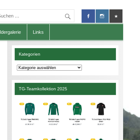
ldergalerie
Links
Kategorien
Kategorien
TG-Teamkollektion 2025