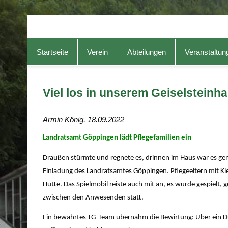
TG-Geislingen e. V.
DIE Sportadresse in Geislingen!
Startseite
Verein
Abteilungen
Veranstaltun
Viel los in unserem Geiselsteinh
Armin König, 18.09.2022
Landratsamt Göppingen lädt Pflegefamilien ein
Draußen stürmte und regnete es, drinnen im Haus war es ge
Einladung des Landratsamtes Göppingen. Pflegeeltern mit Kl
Hütte. Das Spielmobil reiste auch mit an, es wurde gespielt, 
zwischen den Anwesenden statt.
Ein bewährtes TG-Team übernahm die Bewirtung: Über ein D