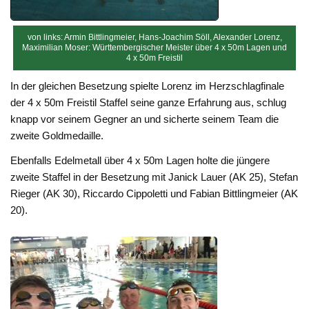
von links: Armin Bittlingmeier, Hans-Joachim Söll, Alexander Lorenz,
Maximilian Moser: Württembergischer Meister über 4 x 50m Lagen und
4 x 50m Freistil
In der gleichen Besetzung spielte Lorenz im Herzschlagfinale
der 4 x 50m Freistil Staffel seine ganze Erfahrung aus, schlug
knapp vor seinem Gegner an und sicherte seinem Team die
zweite Goldmedaille.
Ebenfalls Edelmetall über 4 x 50m Lagen holte die jüngere
zweite Staffel in der Besetzung mit Janick Lauer (AK 25), Stefan
Rieger (AK 30), Riccardo Cippoletti und Fabian Bittlingmeier (AK
20).