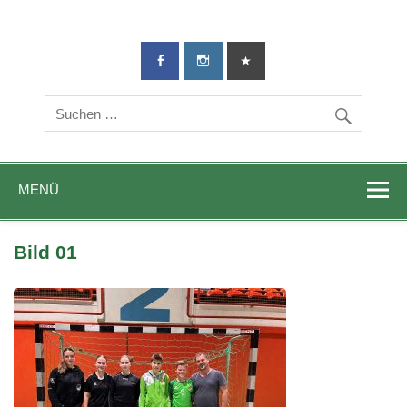
TG-Geislingen
DIE Sportadresse in Geislingen!
e. V.
MENÜ
Bild 01