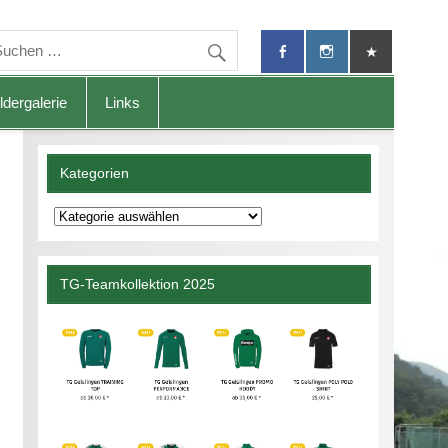
ldergalerie
Links
Kategorien
Kategorien
TG-Teamkollektion 2025