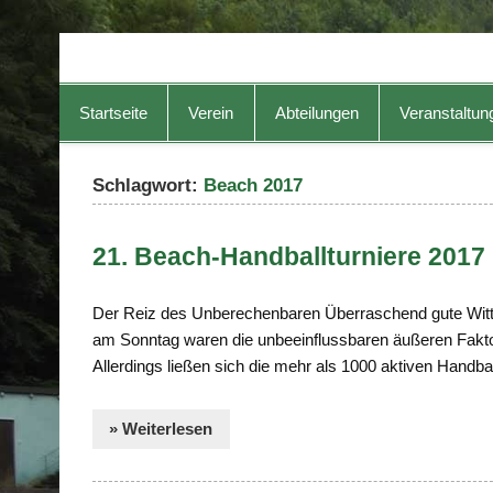
TG-Geislingen e. V.
DIE Sportadresse in Geislingen!
Startseite
Verein
Abteilungen
Veranstaltun
Schlagwort:
Beach 2017
21. Beach-Handballturniere 2017
Der Reiz des Unberechenbaren Überraschend gute Witt
am Sonntag waren die unbeeinflussbaren äußeren Fakto
Allerdings ließen sich die mehr als 1000 aktiven Handbal
» Weiterlesen