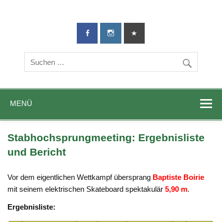
TG-Geislingen
DIE Sportadresse in Geislingen!
e. V.
MENÜ
Stabhochsprungmeeting: Ergebnisliste
und Bericht
Vor dem eigentlichen Wettkampf übersprang
Baptiste Boirie
mit seinem elektrischen Skateboard spektakulär
5,90 m
.
Ergebnisliste: