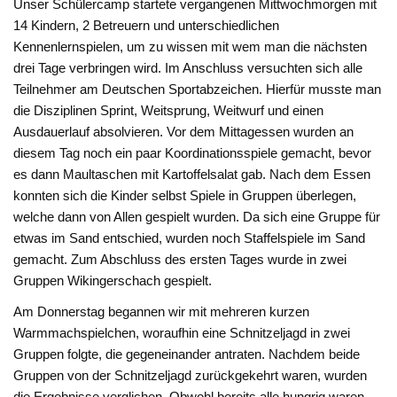
Unser Schülercamp startete vergangenen Mittwochmorgen mit
14 Kindern, 2 Betreuern und unterschiedlichen
Kennenlernspielen, um zu wissen mit wem man die nächsten
drei Tage verbringen wird. Im Anschluss versuchten sich alle
Teilnehmer am Deutschen Sportabzeichen. Hierfür musste man
die Disziplinen Sprint, Weitsprung, Weitwurf und einen
Ausdauerlauf absolvieren. Vor dem Mittagessen wurden an
diesem Tag noch ein paar Koordinationsspiele gemacht, bevor
es dann Maultaschen mit Kartoffelsalat gab. Nach dem Essen
konnten sich die Kinder selbst Spiele in Gruppen überlegen,
welche dann von Allen gespielt wurden. Da sich eine Gruppe für
etwas im Sand entschied, wurden noch Staffelspiele im Sand
gemacht. Zum Abschluss des ersten Tages wurde in zwei
Gruppen Wikingerschach gespielt.
Am Donnerstag begannen wir mit mehreren kurzen
Warmmachspielchen, woraufhin eine Schnitzeljagd in zwei
Gruppen folgte, die gegeneinander antraten. Nachdem beide
Gruppen von der Schnitzeljagd zurückgekehrt waren, wurden
die Ergebnisse verglichen. Obwohl bereits alle hungrig waren,