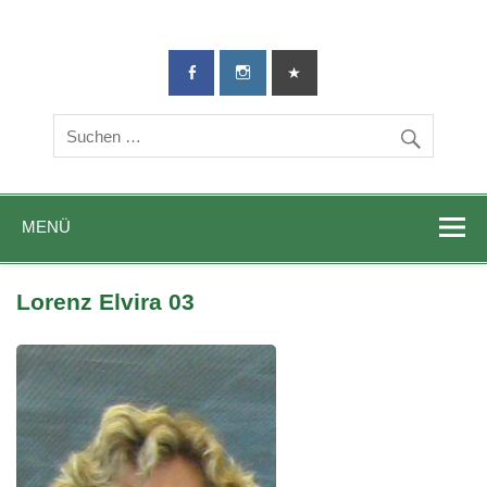
TG-Geislingen
DIE Sportadresse in Geislingen!
e. V.
MENÜ
Lorenz Elvira 03