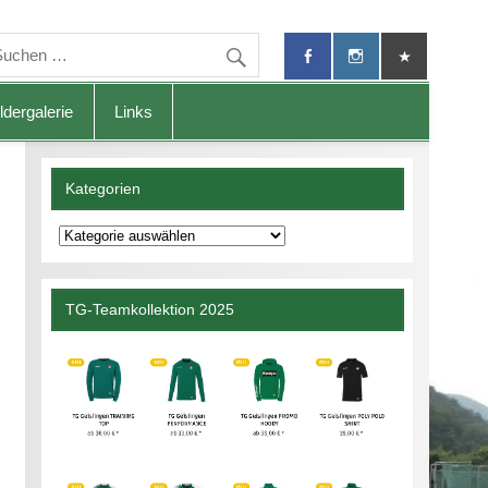
ldergalerie
Links
Kategorien
Kategorien
TG-Teamkollektion 2025