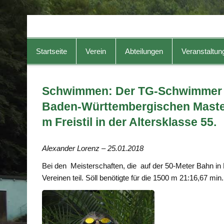
TG-Geislingen e. V.
DIE Sportadresse in Geislingen!
Startseite
Verein
Abteilungen
Veranstaltun
Schwimmen: Der TG-Schwimmer H
Baden-Württembergischen Master
m Freistil in der Altersklasse 55.
Alexander Lorenz – 25.01.2018
Bei den Meisterschaften, die auf der 50-Meter Bahn i
Vereinen teil. Söll benötigte für die 1500 m 21:16,67 min.