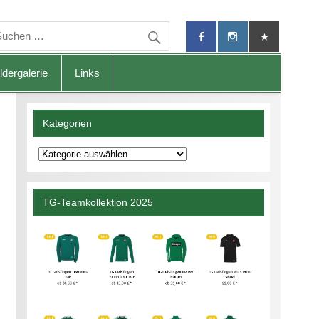
ldergalerie
Links
Kategorien
Kategorien
TG-Teamkollektion 2025