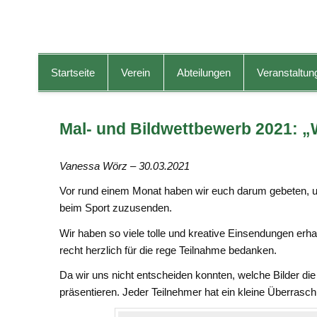
TG-Geislingen e. V.
DIE Sportadresse in Geislingen!
Startseite
Verein
Abteilungen
Veranstaltun
Mal- und Bildwettbewerb 2021: „
Vanessa Wörz – 30.03.2021
Vor rund einem Monat haben wir euch darum gebeten, un
beim Sport zuzusenden.
Wir haben so viele tolle und kreative Einsendungen erha
recht herzlich für die rege Teilnahme bedanken.
Da wir uns nicht entscheiden konnten, welche Bilder die
präsentieren. Jeder Teilnehmer hat ein kleine Überrasch