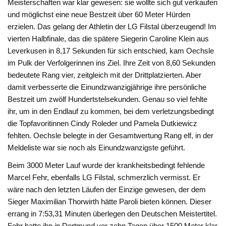
Meisterschaften war klar gewesen: sie wollte sich gut verkaufen
und möglichst eine neue Bestzeit über 60 Meter Hürden
erzielen. Das gelang der Athletin der LG Filstal überzeugend! Im
vierten Halbfinale, das die spätere Siegerin Caroline Klein aus
Leverkusen in 8,17 Sekunden für sich entschied, kam Oechsle
im Pulk der Verfolgerinnen ins Ziel. Ihre Zeit von 8,60 Sekunden
bedeutete Rang vier, zeitgleich mit der Drittplatzierten. Aber
damit verbesserte die Einundzwanzigjährige ihre persönliche
Bestzeit um zwölf Hundertstelsekunden. Genau so viel fehlte
ihr, um in den Endlauf zu kommen, bei dem verletzungsbedingt
die Topfavoritinnen Cindy Roleder und Pamela Dutkiewicz
fehlten. Oechsle belegte in der Gesamtwertung Rang elf, in der
Meldeliste war sie noch als Einundzwanzigste geführt.
Beim 3000 Meter Lauf wurde der krankheitsbedingt fehlende
Marcel Fehr, ebenfalls LG Filstal, schmerzlich vermisst. Er
wäre nach den letzten Läufen der Einzige gewesen, der dem
Sieger Maximilian Thorwirth hätte Paroli bieten können. Dieser
errang in 7:53,31 Minuten überlegen den Deutschen Meistertitel.
Fehr hatte ihn in Dortmund vor zehn Tagen über 1500 Meter klar