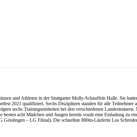
innen und Athleten in der Stuttgarter Molly-Schauffele Halle. Sie hatt
fest 2021 qualifiziert. Sechs Disziplinen standen für alle Teilnehme
gten sechs Trainingseinheiten bei den verschiedenen Landestrainern. N
die besten acht Mädchen und Jungen bereits vorab eine Einladung zu ei
G Geislingen – LG Filstal). Die schnellste 800m-Läuferin Lea Schröder