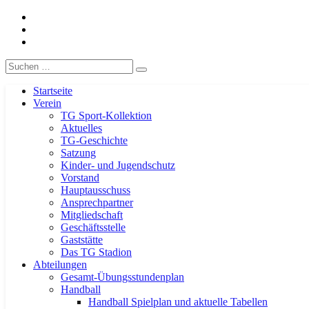
Facebook
TG-Geislingen e. V.
DIE Sportadresse in Geislingen!
Instagram
Handball
Eergebnisse
Suche
nach:
Startseite
Verein
TG Sport-Kollektion
Aktuelles
TG-Geschichte
Satzung
Kinder- und Jugendschutz
Vorstand
Hauptausschuss
Ansprechpartner
Mitgliedschaft
Geschäftsstelle
Gaststätte
Das TG Stadion
Abteilungen
Gesamt-Übungsstundenplan
Handball
Handball Spielplan und aktuelle Tabellen