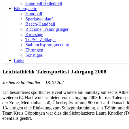
Handball Hallenheft
Bildergalerie
Handball
Sparkassenlauf
Beach-Handball
Riccione Trainingslager
Kreissäge
TG/SC Zeltlager
Stabhochsprungmeeting
Ehrungen
Sonstiges
Links
Leichtathletik Talensportfest Jahrgang 2008
Jochen Schreitmüller – 18.10.202
Ein besonderes sportliches Event wartete am Samstag auf sechs Athlet
weiteren 64 Nachwuchsathleten vom Jahrgang 2008 für das Talentsport
der Zone, Medizinballstoß, Überkopfwurf und 800 m Lauf. Danach fol
13-jährigen eine Einladung zum Stützpunkttraining, ein T-Shirt und 
Team Kreis Göppingen war dies die Siebtplatzierte Laura Knödler (T
ebenfalls geehrt.