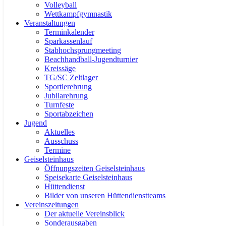
Volleyball
Wettkampfgymnastik
Veranstaltungen
Terminkalender
Sparkassenlauf
Stabhochsprungmeeting
Beachhandball-Jugendturnier
Kreissäge
TG/SC Zeltlager
Sportlerehrung
Jubilarehrung
Turnfeste
Sportabzeichen
Jugend
Aktuelles
Ausschuss
Termine
Geiselsteinhaus
Öffnungszeiten Geiselsteinhaus
Speisekarte Geiselsteinhaus
Hüttendienst
Bilder von unseren Hüttendienstteams
Vereinszeitungen
Der aktuelle Vereinsblick
Sonderausgaben