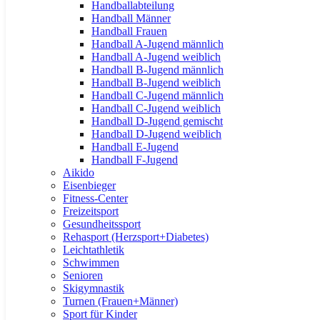
Handballabteilung
Handball Männer
Handball Frauen
Handball A-Jugend männlich
Handball A-Jugend weiblich
Handball B-Jugend männlich
Handball B-Jugend weiblich
Handball C-Jugend männlich
Handball C-Jugend weiblich
Handball D-Jugend gemischt
Handball D-Jugend weiblich
Handball E-Jugend
Handball F-Jugend
Aikido
Eisenbieger
Fitness-Center
Freizeitsport
Gesundheitssport
Rehasport (Herzsport+Diabetes)
Leichtathletik
Schwimmen
Senioren
Skigymnastik
Turnen (Frauen+Männer)
Sport für Kinder