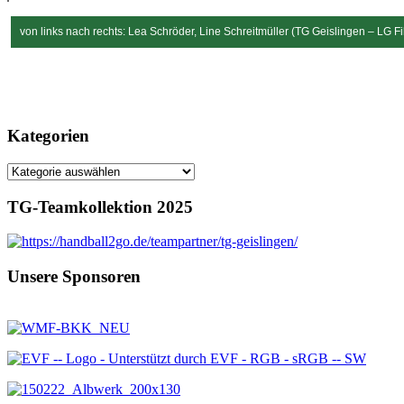
von links nach rechts: Lea Schröder, Line Schreitmüller (TG Geislingen – LG 
Kategorien
Kategorien
TG-Teamkollektion 2025
Unsere Sponsoren