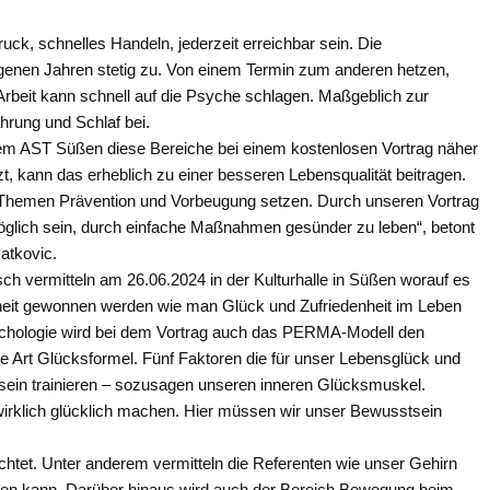
uck, schnelles Handeln, jederzeit erreichbar sein. Die
genen Jahren stetig zu. Von einem Termin zum anderen hetzen,
rbeit kann schnell auf die Psyche schlagen. Maßgeblich zur
rung und Schlaf bei.
 AST Süßen diese Bereiche bei einem kostenlosen Vortrag näher
t, kann das erheblich zu einer besseren Lebensqualität beitragen.
 Themen Prävention und Vorbeugung setzen. Durch unseren Vortrag
möglich sein, durch einfache Maßnahmen gesünder zu leben“, betont
atkovic.
h vermitteln am 26.06.2024 in der Kulturhalle in Süßen worauf es
heit gewonnen werden wie man Glück und Zufriedenheit im Leben
sychologie wird bei dem Vortrag auch das PERMA-Modell den
ine Art Glücksformel. Fünf Faktoren die für unser Lebensglück und
 sein trainieren – sozusagen unseren inneren Glücksmuskel.
wirklich glücklich machen. Hier müssen wir unser Bewusstsein
htet. Unter anderem vermitteln die Referenten wie unser Gehirn
den kann. Darüber hinaus wird auch der Bereich Bewegung beim