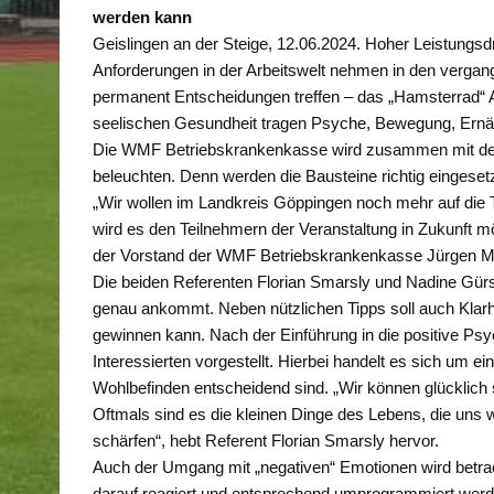
werden kann
Geislingen an der Steige, 12.06.2024. Hoher Leistungsdr
Anforderungen in der Arbeitswelt nehmen in den vergan
permanent Entscheidungen treffen – das „Hamsterrad“ A
seelischen Gesundheit tragen Psyche, Bewegung, Ernäh
Die WMF Betriebskrankenkasse wird zusammen mit dem
beleuchten. Denn werden die Bausteine richtig eingesetz
„Wir wollen im Landkreis Göppingen noch mehr auf die
wird es den Teilnehmern der Veranstaltung in Zukunft 
der Vorstand der WMF Betriebskrankenkasse Jürgen M
Die beiden Referenten Florian Smarsly und Nadine Gürsc
genau ankommt. Neben nützlichen Tipps soll auch Klar
gewinnen kann. Nach der Einführung in die positive P
Interessierten vorgestellt. Hierbei handelt es sich um e
Wohlbefinden entscheidend sind. „Wir können glücklich
Oftmals sind es die kleinen Dinge des Lebens, die uns 
schärfen“, hebt Referent Florian Smarsly hervor.
Auch der Umgang mit „negativen“ Emotionen wird betrac
darauf reagiert und entsprechend umprogrammiert wer