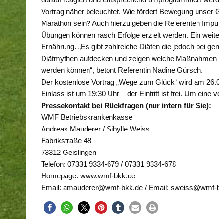
Vortrag näher beleuchtet. Wie fördert Bewegung unser
Marathon sein? Auch hierzu geben die Referenten Impuls
Übungen können rasch Erfolge erzielt werden. Ein weit
Ernährung. „Es gibt zahlreiche Diäten die jedoch bei g
Diätmythen aufdecken und zeigen welche Maßnahmen im E
werden können“, betont Referentin Nadine Gürsch.
Der kostenlose Vortrag „Wege zum Glück“ wird am 26.06
Einlass ist um 19:30 Uhr – der Eintritt ist frei. Um ei
Pressekontakt bei Rückfragen (nur intern für Sie):
WMF Betriebskrankenkasse
Andreas Mauderer / Sibylle Weiss
Fabrikstraße 48
73312 Geislingen
Telefon: 07331 9334-679 / 07331 9334-678
Homepage: www.wmf-bkk.de
Email: amauderer@wmf-bkk.de / Email: sweiss@wmf-