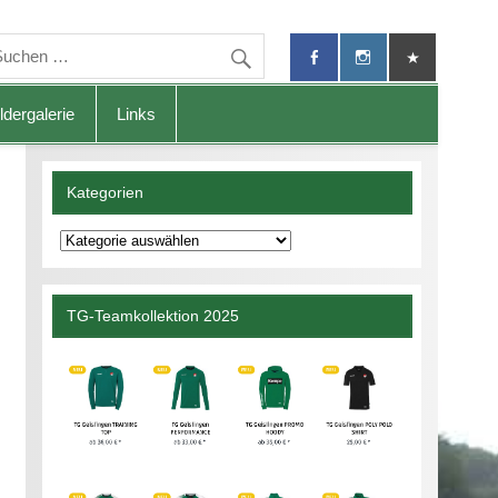
ldergalerie
Links
Kategorien
Kategorien
TG-Teamkollektion 2025