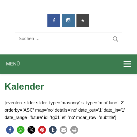
TG-Geislingen
DIE Sportadresse in Geislingen!
e. V.
MENÜ
Kalender
[eventon_slider slider_type=’masonry‘ s_type=’mini‘ lan=’L2′
orderby=’ASC‘ map=’no‘ details=’no‘ date_out=’1′ date_in=’1′
date_range=’future‘ id=’tg01′ ef=’no‘ mcar_row=’subtitle‘]