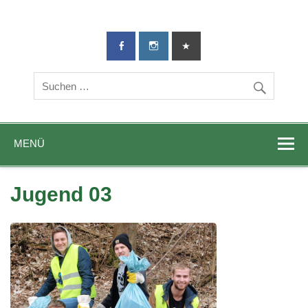
TG-Geislingen
DIE Sportadresse in Geislingen!
e. V.
MENÜ
Jugend 03