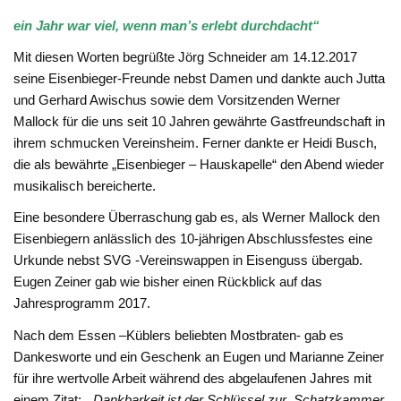
ein Jahr war viel, wenn man’s erlebt durchdacht“
Mit diesen Worten begrüßte Jörg Schneider am 14.12.2017
seine Eisenbieger-Freunde nebst Damen und dankte auch Jutta
und Gerhard Awischus sowie dem Vorsitzenden Werner
Mallock für die uns seit 10 Jahren gewährte Gastfreundschaft in
ihrem schmucken Vereinsheim. Ferner dankte er Heidi Busch,
die als bewährte „Eisenbieger – Hauskapelle“ den Abend wieder
musikalisch bereicherte.
Eine besondere Überraschung gab es, als Werner Mallock den
Eisenbiegern anlässlich des 10-jährigen Abschlussfestes eine
Urkunde nebst SVG -Vereinswappen in Eisenguss übergab.
Eugen Zeiner gab wie bisher einen Rückblick auf das
Jahresprogramm 2017.
Nach dem Essen –Küblers beliebten Mostbraten- gab es
Dankesworte und ein Geschenk an Eugen und Marianne Zeiner
für ihre wertvolle Arbeit während des abgelaufenen Jahres mit
einem Zitat:
„Dankbarkeit ist der Schlüssel zur Schatzkammer