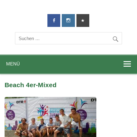
TG-Geislingen
DIE Sportadresse in Geislingen!
e. V.
MENÜ
Beach 4er-Mixed