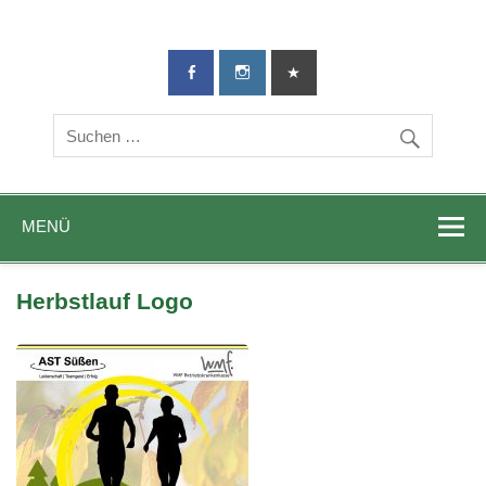
TG-Geislingen
DIE Sportadresse in Geislingen!
e. V.
MENÜ
Herbstlauf Logo