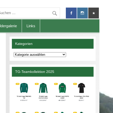
ldergalerie
Links
Kategorien
Kategorien
TG-Teamkollektion 2025