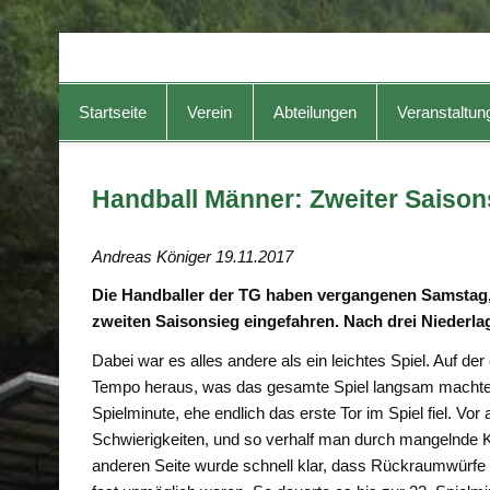
TG-Geislingen e. V.
DIE Sportadresse in Geislingen!
Startseite
Verein
Abteilungen
Veranstaltun
Handball Männer: Zweiter Saison
Andreas Königer 19.11.2017
Die Handballer der TG haben vergangenen Samstag,
zweiten Saisonsieg eingefahren. Nach drei Niederlag
Dabei war es alles andere als ein leichtes Spiel. Auf de
Tempo heraus, was das gesamte Spiel langsam machte u
Spielminute, ehe endlich das erste Tor im Spiel fiel. V
Schwierigkeiten, und so verhalf man durch mangelnde 
anderen Seite wurde schnell klar, dass Rückraumwürfe