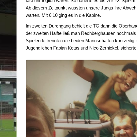
fast unmöglich waren. So dauerte es bis zur 22. Spielmi
Ab diesem Zeitpunkt wussten unsere Jungs ihre Abwehr 
warten. Mit 6:10 ging es in die Kabine.
Im zweiten Durchgang behielt die TG dann die Oberhand.
der zweiten Hälfte ließ man Rechberghausen nochmals 
Spielende trennten die beiden Mannschaften kurzzeitig n
Jugendlichen Fabian Kotas und Nico Zernickel, sicherte