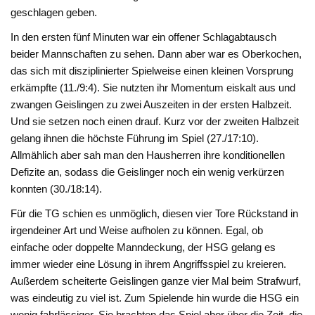
geschlagen geben.
In den ersten fünf Minuten war ein offener Schlagabtausch
beider Mannschaften zu sehen. Dann aber war es Oberkochen,
das sich mit disziplinierter Spielweise einen kleinen Vorsprung
erkämpfte (11./9:4). Sie nutzten ihr Momentum eiskalt aus und
zwangen Geislingen zu zwei Auszeiten in der ersten Halbzeit.
Und sie setzen noch einen drauf. Kurz vor der zweiten Halbzeit
gelang ihnen die höchste Führung im Spiel (27./17:10).
Allmählich aber sah man den Hausherren ihre konditionellen
Defizite an, sodass die Geislinger noch ein wenig verkürzen
konnten (30./18:14).
Für die TG schien es unmöglich, diesen vier Tore Rückstand in
irgendeiner Art und Weise aufholen zu können. Egal, ob
einfache oder doppelte Manndeckung, der HSG gelang es
immer wieder eine Lösung in ihrem Angriffsspiel zu kreieren.
Außerdem scheiterte Geislingen ganze vier Mal beim Strafwurf,
was eindeutig zu viel ist. Zum Spielende hin wurde die HSG ein
wenig fahrlässiger. Sie brachten das Spiel aber über die Zeit, die