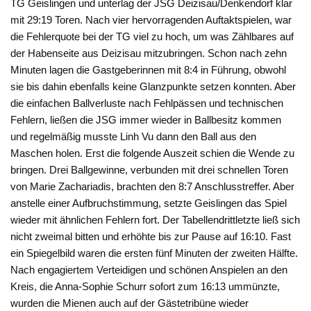
TG Geislingen und unterlag der JSG Deizisau/Denkendorf klar
mit 29:19 Toren. Nach vier hervorragenden Auftaktspielen, war
die Fehlerquote bei der TG viel zu hoch, um was Zählbares auf
der Habenseite aus Deizisau mitzubringen. Schon nach zehn
Minuten lagen die Gastgeberinnen mit 8:4 in Führung, obwohl
sie bis dahin ebenfalls keine Glanzpunkte setzen konnten. Aber
die einfachen Ballverluste nach Fehlpässen und technischen
Fehlern, ließen die JSG immer wieder in Ballbesitz kommen
und regelmäßig musste Linh Vu dann den Ball aus den
Maschen holen. Erst die folgende Auszeit schien die Wende zu
bringen. Drei Ballgewinne, verbunden mit drei schnellen Toren
von Marie Zachariadis, brachten den 8:7 Anschlusstreffer. Aber
anstelle einer Aufbruchstimmung, setzte Geislingen das Spiel
wieder mit ähnlichen Fehlern fort. Der Tabellendrittletzte ließ sich
nicht zweimal bitten und erhöhte bis zur Pause auf 16:10. Fast
ein Spiegelbild waren die ersten fünf Minuten der zweiten Hälfte.
Nach engagiertem Verteidigen und schönen Anspielen an den
Kreis, die Anna-Sophie Schurr sofort zum 16:13 ummünzte,
wurden die Mienen auch auf der Gästetribüne wieder