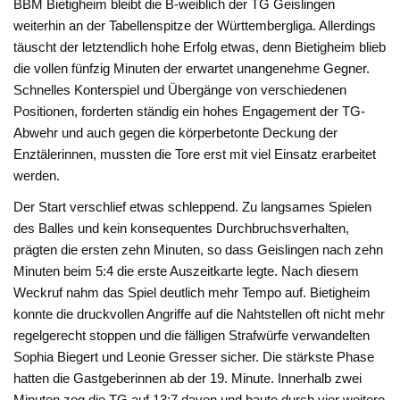
BBM Bietigheim bleibt die B-weiblich der TG Geislingen
weiterhin an der Tabellenspitze der Württembergliga. Allerdings
täuscht der letztendlich hohe Erfolg etwas, denn Bietigheim blieb
die vollen fünfzig Minuten der erwartet unangenehme Gegner.
Schnelles Konterspiel und Übergänge von verschiedenen
Positionen, forderten ständig ein hohes Engagement der TG-
Abwehr und auch gegen die körperbetonte Deckung der
Enztälerinnen, mussten die Tore erst mit viel Einsatz erarbeitet
werden.
Der Start verschlief etwas schleppend. Zu langsames Spielen
des Balles und kein konsequentes Durchbruchsverhalten,
prägten die ersten zehn Minuten, so dass Geislingen nach zehn
Minuten beim 5:4 die erste Auszeitkarte legte. Nach diesem
Weckruf nahm das Spiel deutlich mehr Tempo auf. Bietigheim
konnte die druckvollen Angriffe auf die Nahtstellen oft nicht mehr
regelgerecht stoppen und die fälligen Strafwürfe verwandelten
Sophia Biegert und Leonie Gresser sicher. Die stärkste Phase
hatten die Gastgeberinnen ab der 19. Minute. Innerhalb zwei
Minuten zog die TG auf 13:7 davon und baute durch vier weitere