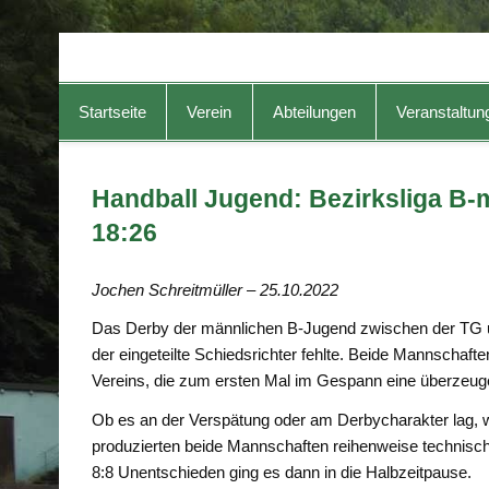
TG-Geislingen e. V.
DIE Sportadresse in Geislingen!
Startseite
Verein
Abteilungen
Veranstaltun
Handball Jugend: Bezirksliga B-
18:26
Jochen Schreitmüller – 25.10.2022
Das Derby der männlichen B-Jugend zwischen der TG u
der eingeteilte Schiedsrichter fehlte. Beide Mannschaft
Vereins, die zum ersten Mal im Gespann eine überzeuge
Ob es an der Verspätung oder am Derbycharakter lag, wa
produzierten beide Mannschaften reihenweise technisc
8:8 Unentschieden ging es dann in die Halbzeitpause.