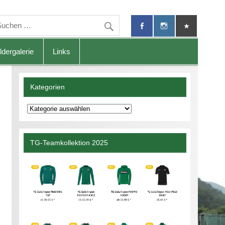
ldergalerie
Links
Kategorien
Kategorien
TG-Teamkollektion 2025