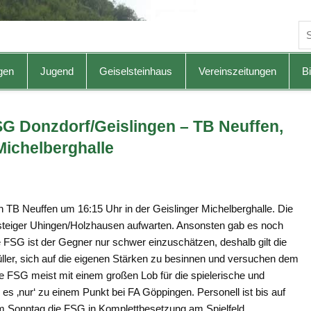
gen
Jugend
Geiselsteinhaus
Vereinszeitungen
Bi
SG Donzdorf/Geislingen – TB Neuffen,
 Michelberghalle
TB Neuffen um 16:15 Uhr in der Geislinger Michelberghalle. Die
steiger Uhingen/Holzhausen aufwarten. Ansonsten gab es noch
FSG ist der Gegner nur schwer einzuschätzen, deshalb gilt die
ller, sich auf die eigenen Stärken zu besinnen und versuchen dem
e FSG meist mit einem großen Lob für die spielerische und
 es ‚nur‘ zu einem Punkt bei FA Göppingen. Personell ist bis auf
 am Sonntag die FSG in Komplettbesetzung am Spielfeld.