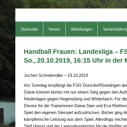
TG-Geislingen e. V.
DIE Sportadresse in Geislingen!
Startseite
Verein
Abteilungen
Veranstaltun
Handball Frauen: Landesliga – F
So., 20.10.2019, 16:15 Uhr in der
Jochen Schreitmüller – 19.10.2019
Am Sonntag empfängt die FSG Donzdorf/Geislingen den 
Gäste können bisher mit nur einem Sieg gegen den Auf
Niederlagen gegen Hegensberg und Winterbach. Für die 
Devise für die Trainerinnen Diana Stan und Eva Riethmü
Spiel den eigenen Stempel aufzudrücken. Bisher ging di
kämpferische Leistung aus dem Spiel. Allerdings reichte
Stefi Heisig und der Langzeitverletzten Nicole Heißler