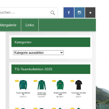
ldergalerie
Links
Kategorien
Kategorien
TG-Teamkollektion 2025