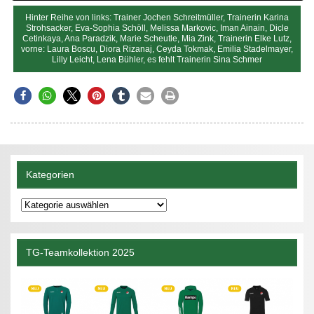
Hinter Reihe von links: Trainer Jochen Schreitmüller, Trainerin Karina
Strohsacker, Eva-Sophia Schöll, Melissa Markovic, Iman Ainain, Dicle
Cetinkaya, Ana Paradzik, Marie Scheutle, Mia Zink, Trainerin Elke Lutz,
vorne: Laura Boscu, Diora Rizanaj, Ceyda Tokmak, Emilia Stadelmayer,
Lilly Leicht, Lena Bühler, es fehlt Trainerin Sina Schmer
Kategorien
Kategorien
TG-Teamkollektion 2025