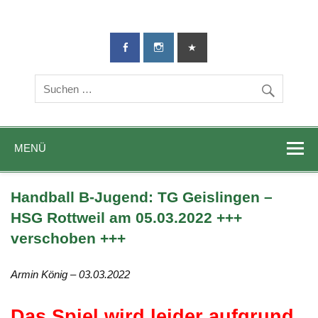
TG-Geislingen
DIE Sportadresse in Geislingen!
e. V.
MENÜ
Handball B-Jugend: TG Geislingen –
HSG Rottweil am 05.03.2022 +++
verschoben +++
Armin König – 03.03.2022
Das Spiel wird leider aufgrund