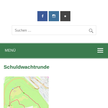
TG-Geislingen
DIE Sportadresse in Geislingen!
e. V.
MENÜ
Schuldwachtrunde