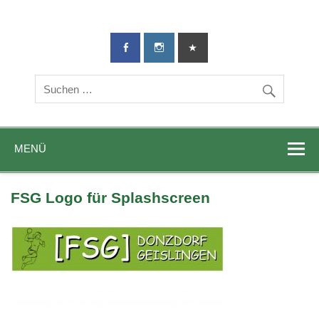
TG-Geislingen
DIE Sportadresse in Geislingen!
e. V.
MENÜ
FSG Logo für Splashscreen