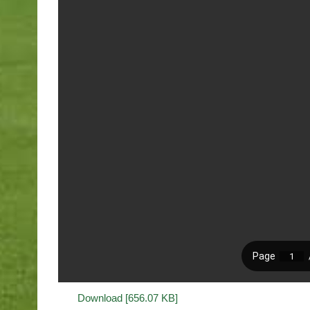
Download [656.07 KB]