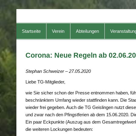
TG-Geislingen e. V.
DIE Sportadresse in Geislingen!
Startseite
Verein
Abteilungen
Veranstaltun
Corona: Neue Regeln ab 02.06.2
Stephan Schweizer – 27.05.2020
Liebe TG-Mitglieder,
wie Sie sicher schon der Presse entnommen haben, führ
beschränktem Umfang wieder stattfinden kann. Die Stadt
wieder frei gegeben. Auch die TG Geislingen nutzt dies
und zwar nach den Pfingstferien ab dem 15.06.2020. Die
Ein paar Eckpunkte (Auszug aus dem Gesamtregelwerk) 
die weiteren Lockungen bedeuten: