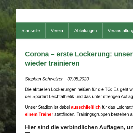
TG-Geislingen e. V.
DIE Sportadresse in Geislingen!
Startseite
Verein
Abteilungen
Veranstaltun
Corona – erste Lockerung: unsere
wieder trainieren
Stephan Schweizer – 07.05.2020
Die aktuellen Lockerungen heißen für die TG: Es geht w
der Sportart Leichtathletik und das unter strengen Aufla
Unser Stadion ist dabei
ausschließlich
für das Leichtat
einem Trainer
stattfinden. Trainingsgruppen bestehen aus
Hier sind die verbindlichen Auflagen, un