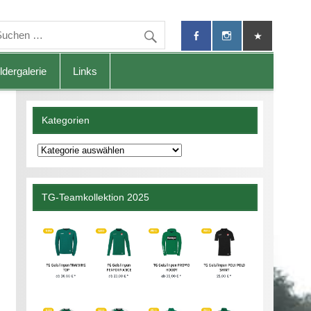
ldergalerie
Links
Kategorien
Kategorien
TG-Teamkollektion 2025