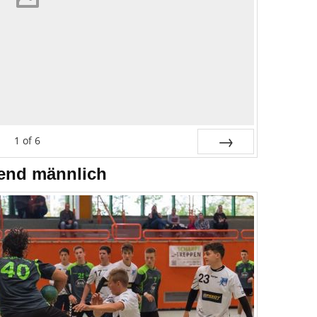
1
of
6
Next
end männlich