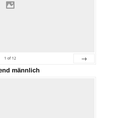
1
of
12
Next
end männlich