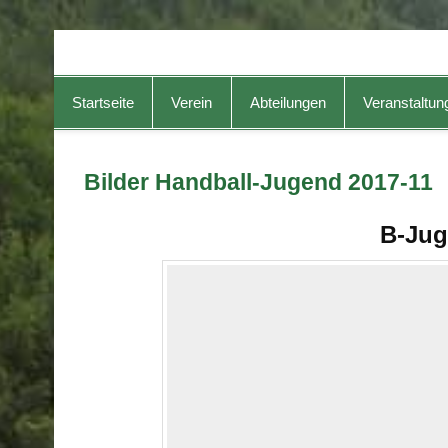
TG-Geislingen e. V.
DIE Sportadresse in Geislingen!
Startseite
Verein
Abteilungen
Veranstaltun
Bilder Handball-Jugend 2017-11
B-Jug