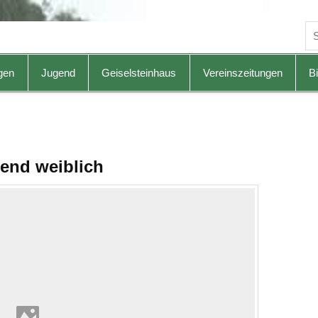
gen
Jugend
Geiselsteinhaus
Vereinszeitungen
Bi
end weiblich