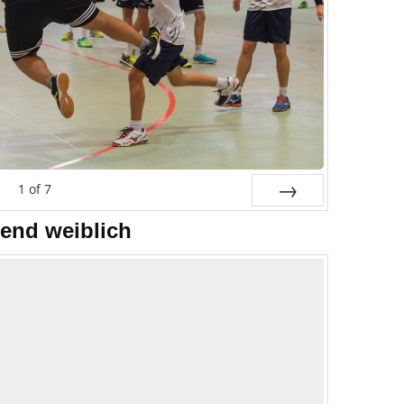
1
of
7
Next
end weiblich