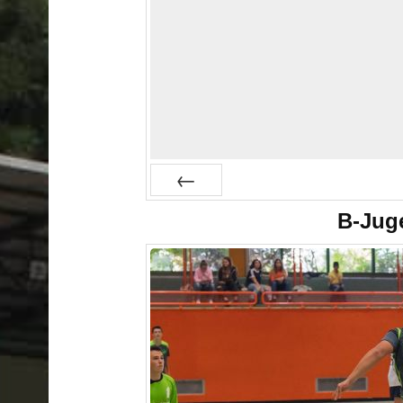
Prev
B-Jug