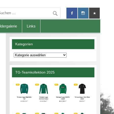
ldergalerie
Links
Kategorien
Kategorien
TG-Teamkollektion 2025