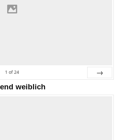
1
of
24
Next
end weiblich