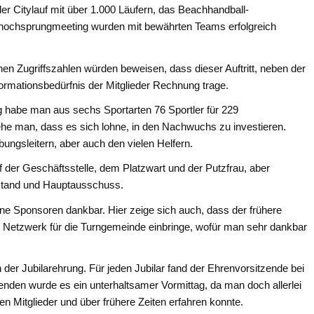
er Citylauf mit über 1.000 Läufern, das Beachhandball-
bhochsprungmeeting wurden mit bewährten Teams erfolgreich
n Zugriffszahlen würden beweisen, dass dieser Auftritt, neben der
ormationsbedürfnis der Mitglieder Rechnung trage.
 habe man aus sechs Sportarten 76 Sportler für 229
ehe man, dass es sich lohne, in den Nachwuchs zu investieren.
ungsleitern, aber auch den vielen Helfern.
 der Geschäftsstelle, dem Platzwart und der Putzfrau, aber
orstand und Hauptausschuss.
ne Sponsoren dankbar. Hier zeige sich auch, dass der frühere
es Netzwerk für die Turngemeinde einbringe, wofür man sehr dankbar
er Jubilarehrung. Für jeden Jubilar fand der Ehrenvorsitzende bei
den wurde es ein unterhaltsamer Vormittag, da man doch allerlei
en Mitglieder und über frühere Zeiten erfahren konnte.