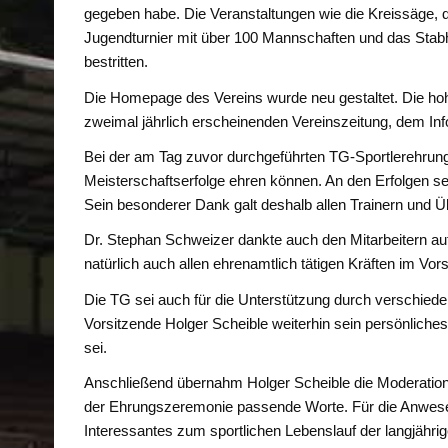
gegeben habe. Die Veranstaltungen wie die Kreissäge, d
Jugendturnier mit über 100 Mannschaften und das Sta
bestritten.
Die Homepage des Vereins wurde neu gestaltet. Die hohe
zweimal jährlich erscheinenden Vereinszeitung, dem Inf
Bei der am Tag zuvor durchgeführten TG-Sportlerehrung
Meisterschaftserfolge ehren können. An den Erfolgen s
Sein besonderer Dank galt deshalb allen Trainern und Üb
Dr. Stephan Schweizer dankte auch den Mitarbeitern auf
natürlich auch allen ehrenamtlich tätigen Kräften im V
Die TG sei auch für die Unterstützung durch verschiede
Vorsitzende Holger Scheible weiterhin sein persönlich
sei.
Anschließend übernahm Holger Scheible die Moderation d
der Ehrungszeremonie passende Worte. Für die Anwesen
Interessantes zum sportlichen Lebenslauf der langjährig