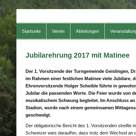
TG-Geislingen e. V.
DIE Sportadresse in Geislingen!
Startseite
Verein
Abteilungen
Veranstaltun
Jubilarehrung 2017 mit Matinee
Der 1. Vorsitzende der Turngemeinde Geislingen, Dr
im Rahmen einer festlichen Matinee viele Jubilare,
Ehrenvorsitzende Holger Scheible führte in gewohn
Jubilar die passenden Worte. Die Feier wurde von d
musikalischem Schwung begleitet. Im Anschluss a
Stadion, wurde nach einem gemeinsamen Mittagesse
geschwelgt.
Der obligatorische Bericht des 1. Vorsitzenden streifte
Schweizer wies daraufhin, dass trotz dem Wechsel an de