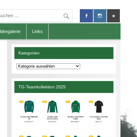
ldergalerie
Links
Kategorien
Kategorien
TG-Teamkollektion 2025