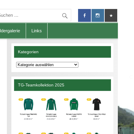
ldergalerie
Links
Kategorien
Kategorien
TG-Teamkollektion 2025