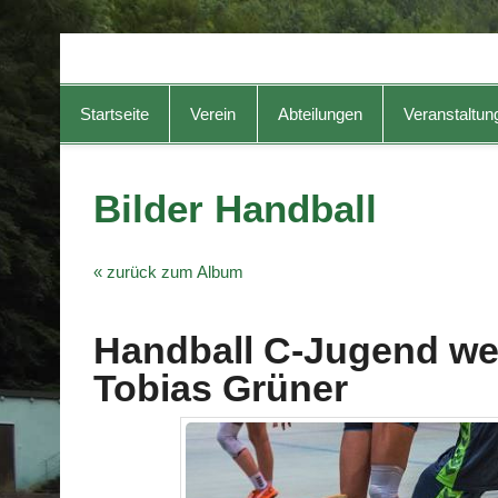
TG-Geislingen e. V.
DIE Sportadresse in Geislingen!
Startseite
Verein
Abteilungen
Veranstaltun
Bilder Handball
« zurück zum Album
Handball C-Jugend wei
Tobias Grüner