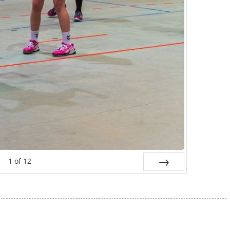
1
of
12
Next