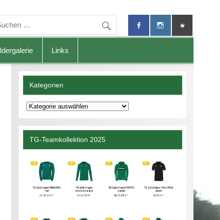
ldergalerie
Links
Kategorien
Kategorien
TG-Teamkollektion 2025