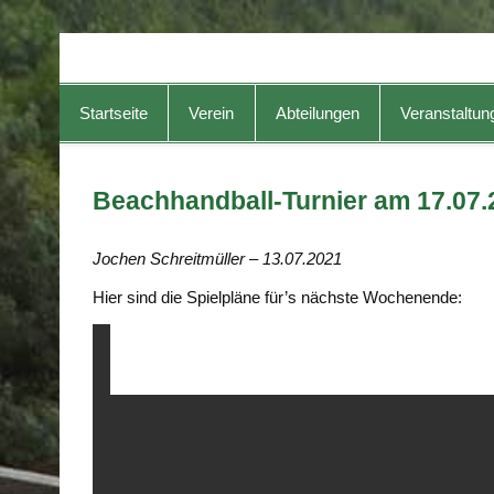
TG-Geislingen e. V.
DIE Sportadresse in Geislingen!
Startseite
Verein
Abteilungen
Veranstaltun
Beachhandball-Turnier am 17.07.
Jochen Schreitmüller – 13.07.2021
Hier sind die Spielpläne für’s nächste Wochenende: