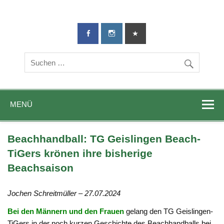
TG-Geislingen
DIE Sportadresse in Geislingen!
e. V.
MENÜ
Beachhandball: TG Geislingen Beach-
TiGers krönen ihre bisherige
Beachsaison
Jochen Schreitmüller – 27.07.2024
Bei den Männern und den Frauen
gelang den TG Geislingen-
TiGers in der noch kurzen Geschichte des Beachhandballs bei