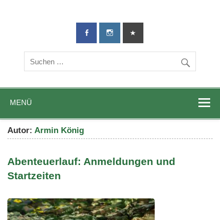
TG-Geislingen
DIE Sportadresse in Geislingen!
e. V.
MENÜ
Autor:
Armin König
Abenteuerlauf: Anmeldungen und
Startzeiten