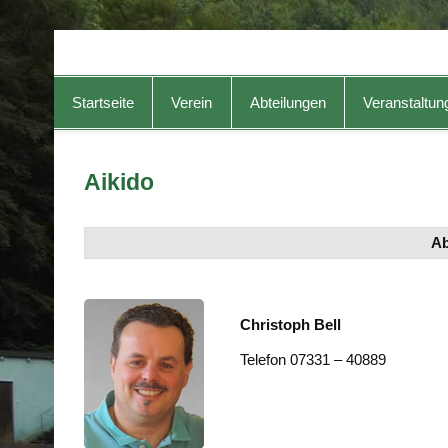
TG-Geislingen e. V.
DIE Sportadresse in Geislingen!
Startseite
Verein
Abteilungen
Veranstaltun
Aikido
Ab
Christoph Bell
Telefon 07331 – 40889