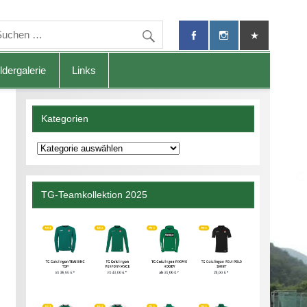
ldergalerie
Links
Kategorien
Kategorien
TG-Teamkollektion 2025