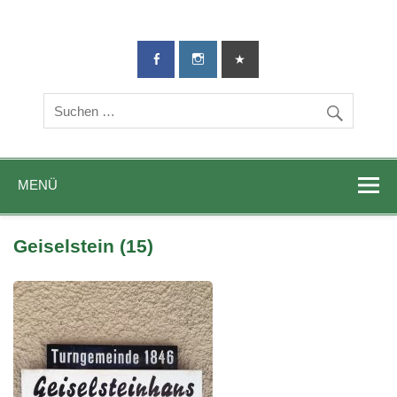
TG-Geislingen
DIE Sportadresse in Geislingen!
e. V.
MENÜ
Geiselstein (15)