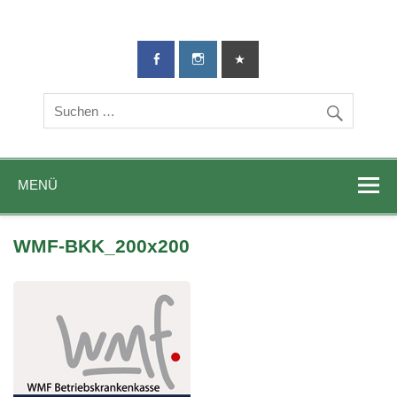
TG-Geislingen
DIE Sportadresse in Geislingen!
e. V.
MENÜ
WMF-BKK_200x200