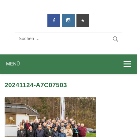
TG-Geislingen
DIE Sportadresse in Geislingen!
e. V.
MENÜ
20241124-A7C07503